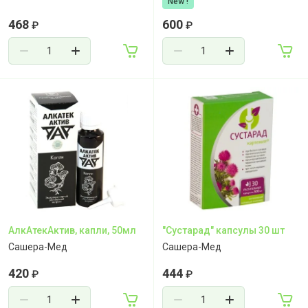
New !
468
600
₽
₽
АлкАтекАктив, капли, 50мл
"Сустарад" капсулы 30 шт
Сашера-Мед
Сашера-Мед
420
444
₽
₽