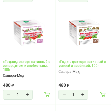
«Годжидоктор» нативный с
«Годжидоктор» нативный с
эспарцетом и любистком,
уснеей и весёлкой, 100г
100г
Сашера-Мед
Сашера-Мед
480
480
₽
₽