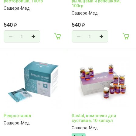
расторопши, 100гр
рыльцами и репешком,
100гр
Сашера-Мед
Сашера-Мед
540
540
₽
₽
Репростанол
Sustal, комплекс для
суставов, 10 капсул
Сашера-Мед
Сашера-Мед