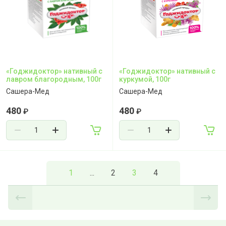
«Годжидоктор» нативный с
«Годжидоктор» нативный с
лавром благородным, 100г
куркумой, 100г
Сашера-Мед
Сашера-Мед
480
480
₽
₽
1
...
2
3
4