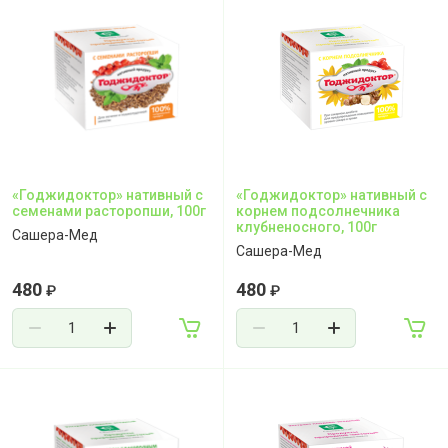
«Годжидоктор» нативный с
«Годжидоктор» нативный с
семенами расторопши, 100г
корнем подсолнечника
клубненосного, 100г
Сашера-Мед
Сашера-Мед
480
480
₽
₽