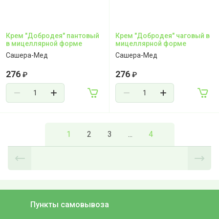
Крем "Добродея" пантовый
Крем "Добродея" чаговый в
в мицеллярной форме
мицеллярной форме
Сашера-Мед
Сашера-Мед
276
276
₽
₽
1
2
3
...
4
Пункты самовывоза