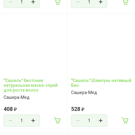
"Сашель" биотоник
"Сашель" Шампунь нативный
натуральная маска-спрей
Био
для роста волос
Сашера-Мед
Сашера-Мед
408
528
₽
₽