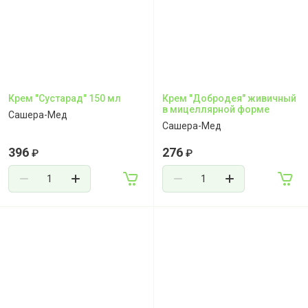
Крем "Сустарад" 150 мл
Крем "Добродея" живичный
в мицеллярной форме
Сашера-Мед
Сашера-Мед
396
276
₽
₽