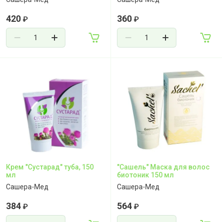
420
360
₽
₽
Крем "Сустарад" туба, 150
"Сашель" Маска для волос
мл
биотоник 150 мл
Сашера-Мед
Сашера-Мед
384
564
₽
₽