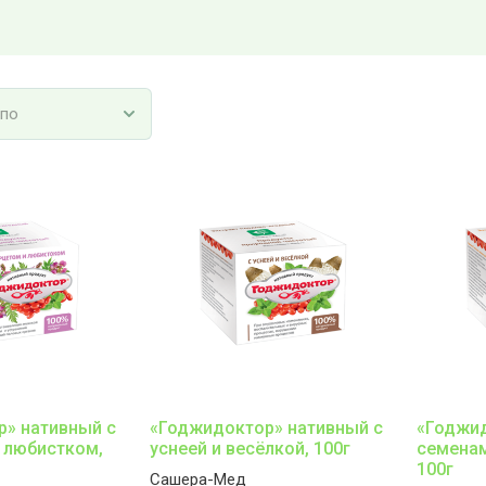
 по
» нативный с
«Годжидоктор» нативный с
«Годжид
 любистком,
уснеей и весёлкой, 100г
семенам
100г
Сашера-Мед