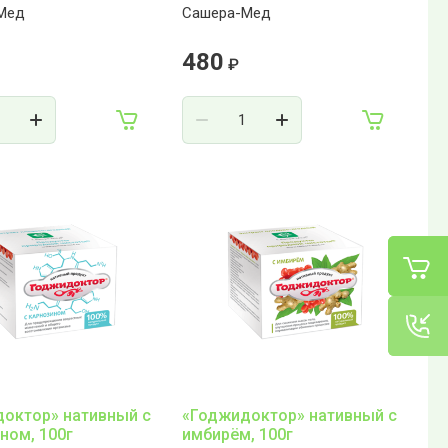
Мед
Сашера-Мед
480
₽
октор» нативный с
«Годжидоктор» нативный с
ном, 100г
имбирём, 100г