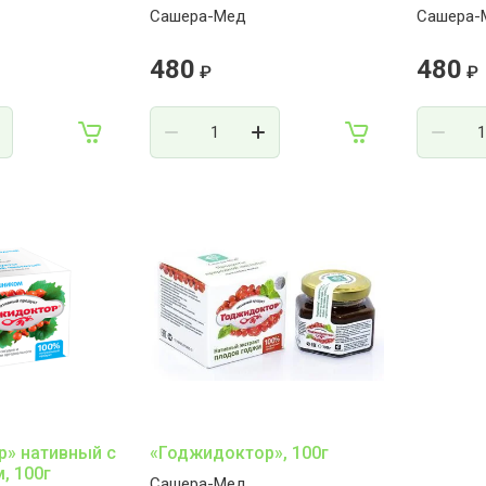
Сашера-Мед
Сашера-
480
480
₽
₽
» нативный с
«Годжидоктор», 100г
, 100г
Сашера-Мед