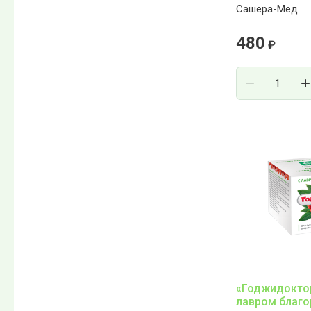
Сашера-Мед
480
₽
«Годжидоктор
лавром благо