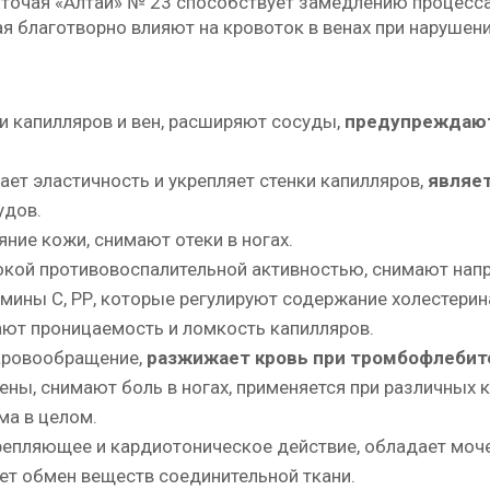
точая «Алтай» № 23 способствует замедлению процесса
ая благотворно влияют на кровоток в венах при нарушен
и капилляров и вен, расширяют сосуды,
предупреждают
ет эластичность и укрепляет стенки капилляров,
являе
удов.
ние кожи, снимают отеки в ногах.
кой противовоспалительной активностью, снимают нап
мины С, РР, которые регулируют содержание холестерин
ают проницаемость и ломкость капилляров.
кровообращение,
разжижает кровь при тромбофлебите
ны, снимают боль в ногах, применяется при различных к
а в целом.
епляющее и кардиотоническое действие, обладает моче
ет обмен веществ соединительной ткани.