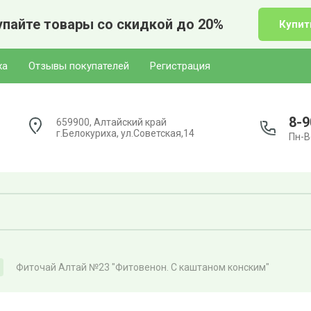
пайте товары со скидкой до 20%
Купит
ха
Отзывы покупателей
Регистрация
8-9
659900, Алтайский край
г.Белокуриха, ул.Советская,14
Пн-Вс
Фиточай Алтай №23 "Фитовенон. С каштаном конским"