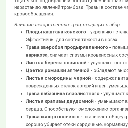
Тщательно подобранный состав целебных трав фи
нарастанию явлений тромбоза. Травы в составе ч
кровообращения.
Влияние лекарственных трав, входящих в сбор:
Плоды каштана конского -
укрепляют стенк
Эффективны для снятия тяжести в ногах.
Трава зверобоя продырявленного -
повыша
варикоза,
снимает спазмы кровеносных сос
Листья березы повислой
- улучшают состоя
Цветки ромашки аптечной
- обладают высо
Листья смородины черной
- содержат вита
поврежденных стенок артерий и вен, уменьш
Трава лабазника вязолистного
- улучшает 
Листья крапивы двудомной
- уменьшают ве
сердца. Способствуют омоложению организм
Трава хвоща полевого
- оказывает общеукр
хорошо убирает отеки сердечные, нормализу