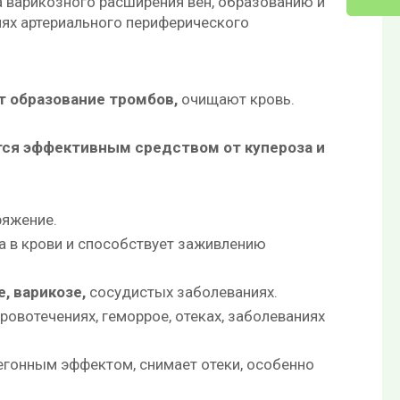
 варикозного расширения вен, образованию и
иях артериального периферического
 образование тромбов,
очищают кровь.
тся эффективным средством от купероза и
ряжение.
а в крови и способствует заживлению
, варикозе,
сосудистых заболеваниях.
ровотечениях, геморрое, отеках, заболеваниях
гонным эффектом, снимает отеки, особенно