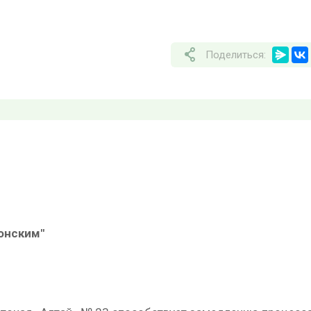
Поделиться:
онским"