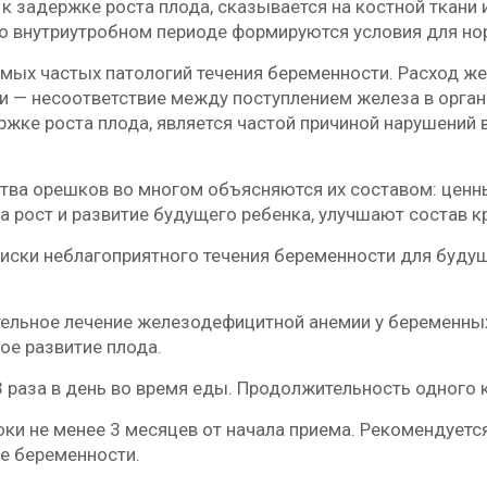
к задержке роста плода, сказывается на костной ткани и
к во внутриутробном периоде формируются условия для но
ых частых патологий течения беременности. Расход жел
и — несоответствие между поступлением железа в орган
жке роста плода, является частой причиной нарушений 
ства орешков во многом объясняются их составом: цен
 рост и развитие будущего ребенка, улучшают состав к
риски неблагоприятного течения беременности для буд
тельное лечение железодефицитной анемии у беременны
ое развитие плода.
3 раза в день во время еды. Продолжительность одного к
оки не менее 3 месяцев от начала приема. Рекомендуетс
е беременности.