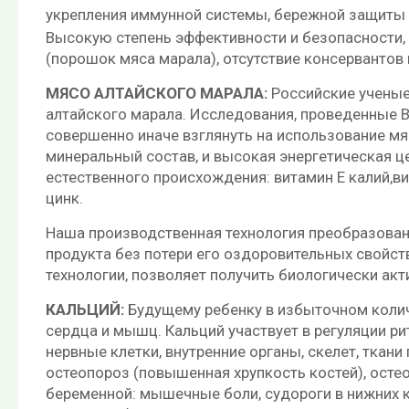
укрепления иммунной системы, бережной защиты
Высокую степень эффективности и безопасности, 
(порошок мяса марала), отсутствие консервантов 
МЯСО АЛТАЙСКОГО МАРАЛА:
Российские ученые
алтайского марала. Исследования, проведенные В
совершенно иначе взглянуть на использование мя
минеральный состав, и высокая энергетическая це
естественного происхождения: витамин Е калий,в
цинк.
Наша производственная технология преобразован
продукта без потери его оздоровительных свойст
технологии, позволяет получить биологически акт
КАЛЬЦИЙ:
Будущему ребенку в избыточном количе
сердца и мышц. Кальций участвует в регуляции ри
нервные клетки, внутренние органы, скелет, ткани
остеопороз (повышенная хрупкость костей), ост
беременной: мышечные боли, судороги в нижних 