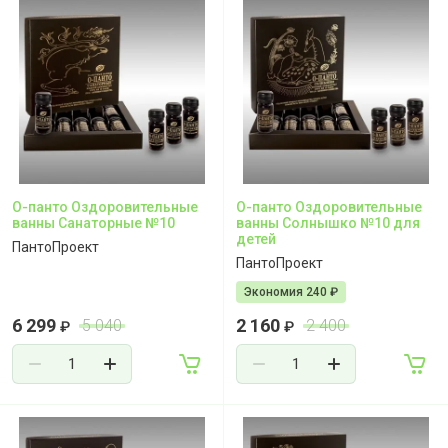
О-панто Оздоровительные
О-панто Оздоровительные
ванны Санаторные №10
ванны Солнышко №10 для
детей
ПантоПроект
ПантоПроект
Экономия 240 ₽
6 299
2 160
5 040
2 400
₽
₽