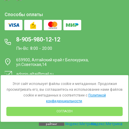
Способы оплаты
8-905-980-12-12
Пн-Вс: 8:00 - 20:00
659900, Алтайский край г.Белокуриха,
ул.Советская,14
adonis-altai@mail.ru
Этот сайт использует файлы cookie и метаданные. Продолжая
Юридическим лицам
просматривать его, вы соглашаетесь на использование нами файлов
cookie и метаданных в соответствии с
Политикой
конфиденциальности
.
СОГЛАСЕН